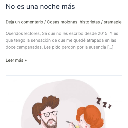
No es una noche más
Deja un comentario
/
Cosas molonas
,
historietas
/
sramaple
Queridos lectores, Sé que no les escribo desde 2015. Y es
que tengo la sensación de que me quedé atrapada en las
doce campanadas. Les pido perdón por la ausencia […]
Leer más »
Terminar
a
la
vez
está
sobrevalorado