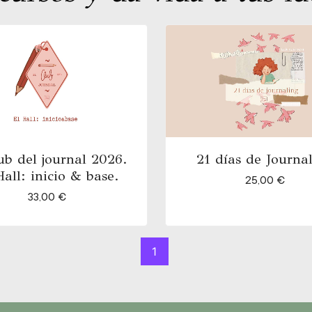
ub del journal 2026.
21 días de Journa
Hall: inicio & base.
25,00
€
33,00
€
1