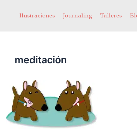
Ir
al
Ilustraciones
Journaling
Talleres
Bl
contenido
meditación
Un
cuento
para
reflexionar