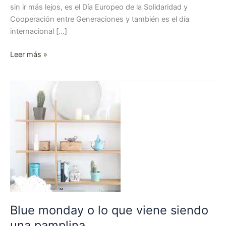
sin ir más lejos, es el Día Europeo de la Solidaridad y
Cooperación entre Generaciones y también es el día
internacional […]
Leer más »
Blue
monday
o
lo
que
viene
siendo
una
pamplina
Blue monday o lo que viene siendo
una pamplina