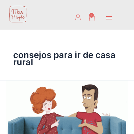
Ir
al
0
Cart
contenido
consejos para ir de casa
rural
No
es
una
noche
más