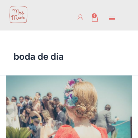
Ir
al
0
Cart
contenido
boda de día
Invitadas