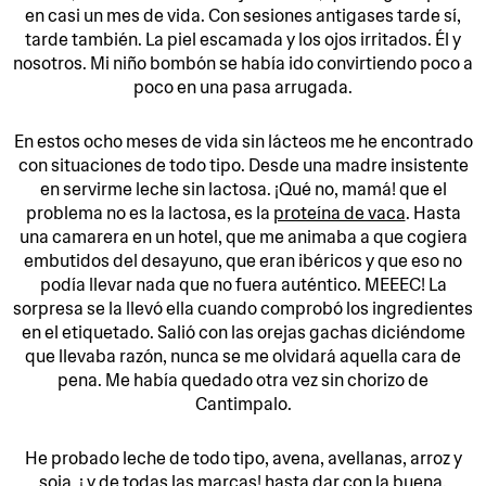
en casi un mes de vida. Con sesiones antigases tarde sí,
tarde también. La piel escamada y los ojos irritados. Él y
nosotros. Mi niño bombón se había ido convirtiendo poco a
poco en una pasa arrugada.
En estos ocho meses de vida sin lácteos me he encontrado
con situaciones de todo tipo. Desde una madre insistente
en servirme leche sin lactosa. ¡Qué no, mamá! que el
problema no es la lactosa, es la
proteína de vaca
. Hasta
una camarera en un hotel, que me animaba a que cogiera
embutidos del desayuno, que eran ibéricos y que eso no
podía llevar nada que no fuera auténtico. MEEEC! La
sorpresa se la llevó ella cuando comprobó los ingredientes
en el etiquetado. Salió con las orejas gachas diciéndome
que llevaba razón, nunca se me olvidará aquella cara de
pena. Me había quedado otra vez sin chorizo de
Cantimpalo.
He probado leche de todo tipo, avena, avellanas, arroz y
soja, ¡ y de todas las marcas! hasta dar con la buena.