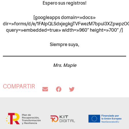
Espero sus registros!
[googleapps domain=»docs»
dir=»forms/d/e/1FAIpQLSdxjegkgTVFwezM7bpul3XZpwpz
query=»embedded=true» width=»960″ height=»700″ /]
Siempre suya,
Mrs. Maple
COMPARTIR