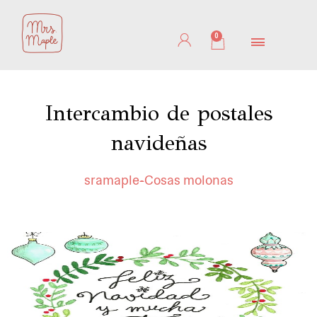
Ir
al
0
Cart
contenido
Intercambio de postales
navideñas
sramaple
Cosas molonas