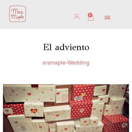
Ir
al
0
Cart
contenido
El adviento
sramaple
Wedding