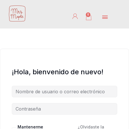
Ir
al
0
Cart
contenido
¡Hola, bienvenido de nuevo!
Mantenerme
¿Olvidaste la