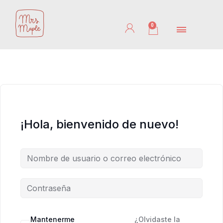
Ir
al
0
Cart
contenido
¡Hola, bienvenido de nuevo!
Mantenerme
¿Olvidaste la