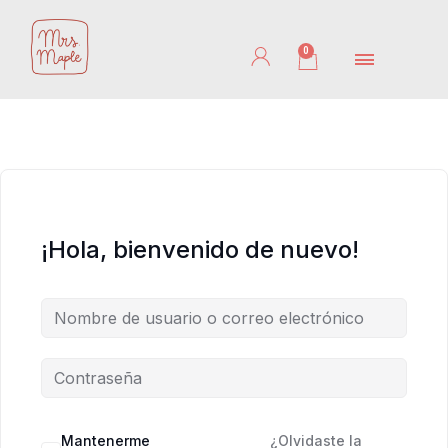
Ir
al
0
Cart
contenido
¡Hola, bienvenido de nuevo!
Mantenerme
¿Olvidaste la