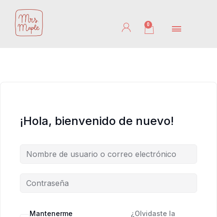
Ir
al
0
Cart
contenido
¡Hola, bienvenido de nuevo!
Mantenerme
¿Olvidaste la