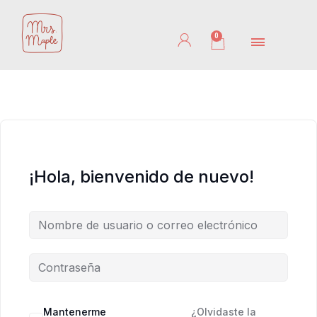
Ir
al
0
Cart
contenido
¡Hola, bienvenido de nuevo!
Mantenerme
¿Olvidaste la