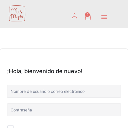
Ir
al
0
Cart
contenido
¡Hola, bienvenido de nuevo!