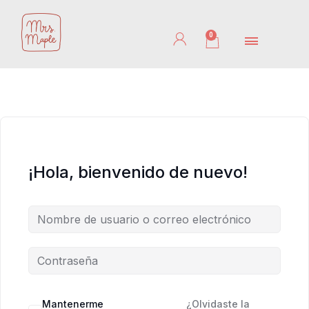
Ir
al
0
Cart
contenido
¡Hola, bienvenido de nuevo!
Mantenerme
¿Olvidaste la