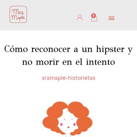
Ir
al
0
Cart
contenido
Cómo reconocer a un hipster y
no morir en el intento
sramaple
historietas