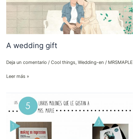
A wedding gift
Deja un comentario
/
Cool things
,
Wedding-en
/
MRSMAPLE
Leer más »
5
books
to
recommend