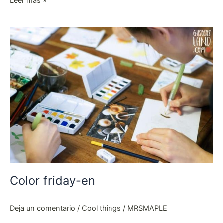
Leer más »
Color
friday-
en
Color friday-en
Deja un comentario
/
Cool things
/
MRSMAPLE