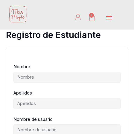
Ir
al
contenido
0
Cart
Registro de Estudiante
Nombre
Apellidos
Nombre de usuario